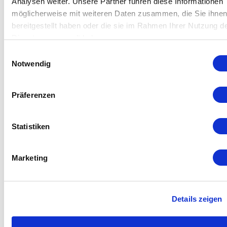
Analysen weiter. Unsere Partner führen diese Informationen
disinfection system is individually designed according
möglicherweise mit weiteren Daten zusammen, die Sie ihne
to the application specifications. The process tool is
bereitgestellt haben oder die sie im Rahmen Ihrer Nutzung d
intrinsically safe. The washing process runs
Dienste gesammelt haben.
continuously. Water consumption is low. The
Einwilligungsauswahl
dimensions and conditions are customized by
Notwendig
Anseros Engineering according to customer
demands.
Präferenzen
Further info.
Statistiken
Marketing
Details zeigen