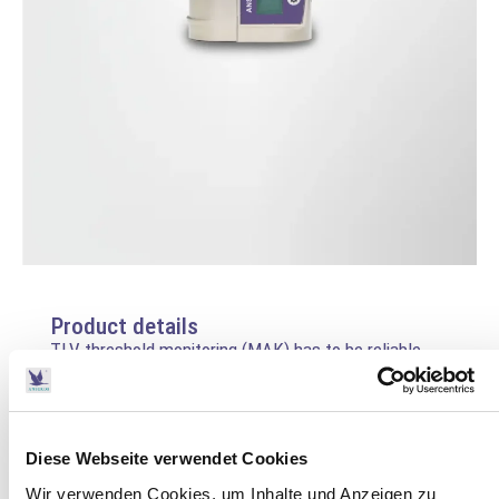
Product details
TLV threshold monitoring (MAK) has to be reliable.
Accordingly, an emergency shutdown has to be
initiated in case of an ozone leakage to protect
humans and hardware material. Compliance with the
Diese Webseite verwendet Cookies
safety standards UVV ZH 1/474, S2, S8, DIN19627,
CEN/TR 14740, and DVGW has to be covered. For
Wir verwenden Cookies, um Inhalte und Anzeigen zu