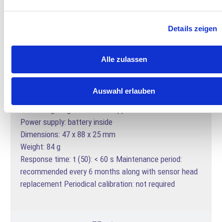
Ref. SEN-P
Details zeigen
Technical data
Alle zulassen
Principle: Amperometric 2-electrode sensor with
Auswahl erlauben
membrane
Measuring range: 0.01 – 1.00 ppm O3
Power supply: battery inside
Dimensions: 47 x 88 x 25 mm
Weight: 84 g
Response time: t (50): < 60 s Maintenance period:
recommended every 6 months along with sensor head
replacement Periodical calibration: not required