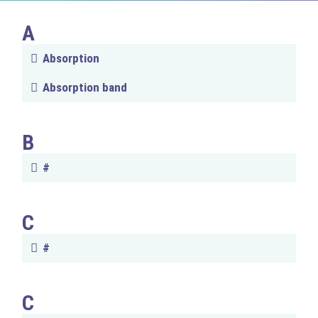
A
Absorption
Absorption band
B
#
C
#
C