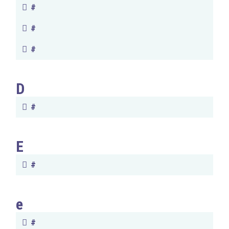
#
#
#
D
#
E
#
e
#