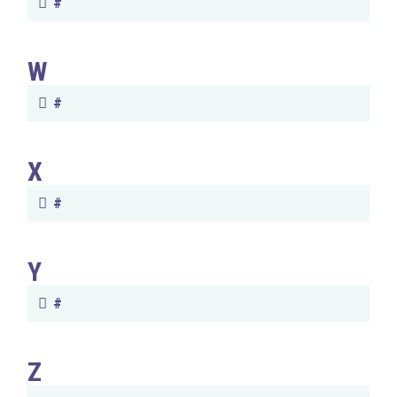
#
W
#
X
#
Y
#
Z