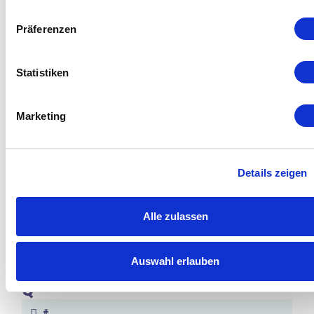
Präferenzen
N
Statistiken
#
Marketing
O
#
Details zeigen
P
Alle zulassen
#
Auswahl erlauben
Q
#