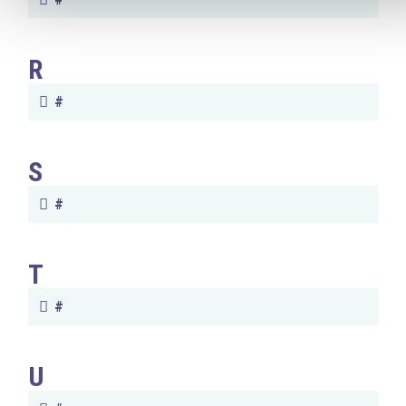
R
#
S
#
T
#
U