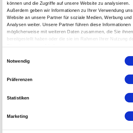
disinfection. High grade stainless steel housing. The
können und die Zugriffe auf unsere Website zu analysieren.
device is air-cooled and ready for use.
Außerdem geben wir Informationen zu Ihrer Verwendung uns
Website an unsere Partner für soziale Medien, Werbung und
Further info.
Analysen weiter. Unsere Partner führen diese Informationen
möglicherweise mit weiteren Daten zusammen, die Sie ihne
bereitgestellt haben oder die sie im Rahmen Ihrer Nutzung d
Dienste gesammelt haben.
Einwilligungsauswahl
Notwendig
Präferenzen
Statistiken
Marketing