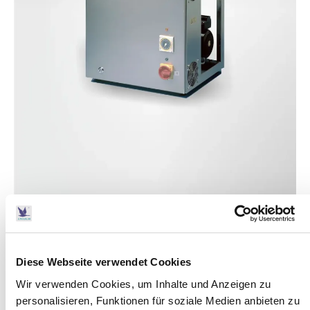
Diese Webseite verwendet Cookies
Product details
Low-cost disinfection system with integrated ozone
Wir verwenden Cookies, um Inhalte und Anzeigen zu
dosage and control equipment for well water
personalisieren, Funktionen für soziale Medien anbieten zu