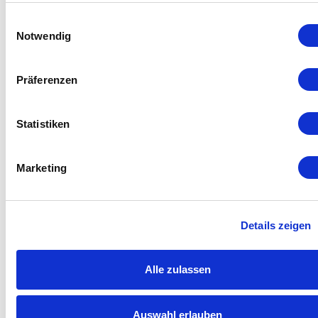
Einwilligungsauswahl
Notwendig
Präferenzen
Ref. WM-6000-SC 2.0
Technical data
Statistiken
Principle: Single beam NDUV254 nm
Marketing
Units: ppmw, g O3/m3, mg O3/m3
Concentration range: 10, 20, 50, 100 g O3/m³.
Water connection: PFA 1/2″.
Details zeigen
Water flow rate: 20 – 600 l/h
Ambient temperature: 2 – 45°C
Alle zulassen
Reaction time: 5 s (0 – 95%)
Ext. coefficient: 3024 dm3/cm mol (according to DIN
19627)
Auswahl erlauben