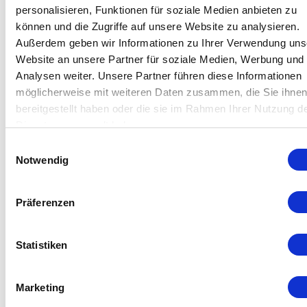
for 10 year durability testing.
personalisieren, Funktionen für soziale Medien anbieten zu
können und die Zugriffe auf unsere Website zu analysieren.
The device offers a reliable ozone generator
Außerdem geben wir Informationen zu Ihrer Verwendung uns
(maintenance free) and a precise certified ozone
Website an unsere Partner für soziale Medien, Werbung und
analyzer MP for automatic control of the ozone level
Analysen weiter. Unsere Partner führen diese Informationen
in the chamber. A digital data logging interface RS232
möglicherweise mit weiteren Daten zusammen, die Sie ihne
is available along with the Anseros data logging
bereitgestellt haben oder die sie im Rahmen Ihrer Nutzung d
software AMACS. Interruption procedures during
Dienste gesammelt haben.
endurance tests can be adjusted by a PLC control. In
Einwilligungsauswahl
closed loop version, a turbojet is installed for safety
Notwendig
reasons to destroy any ozone through catalytic
converter or carbon filter.
Präferenzen
Further info.
Statistiken
Marketing