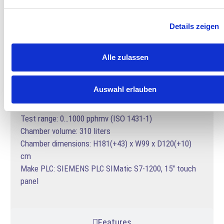
Details zeigen
Alle zulassen
Ref. SIM6300-TH
Technical data
Auswahl erlauben
Test range: 0…1000 pphmv (ISO 1431-1)
Chamber volume: 310 liters
Chamber dimensions: H181(+43) x W99 x D120(+10)
cm
Make PLC: SIEMENS PLC SIMatic S7-1200, 15″ touch
panel
Features