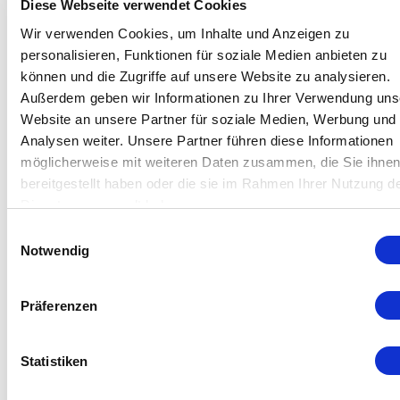
Diese Webseite verwendet Cookies
with building management systems or data loggers.
Wir verwenden Cookies, um Inhalte und Anzeigen zu
Suitable for stationary use in workplaces and
personalisieren, Funktionen für soziale Medien anbieten zu
laboratory environments.
können und die Zugriffe auf unsere Website zu analysieren.
Further info.
Außerdem geben wir Informationen zu Ihrer Verwendung uns
Website an unsere Partner für soziale Medien, Werbung und
Analysen weiter. Unsere Partner führen diese Informationen
möglicherweise mit weiteren Daten zusammen, die Sie ihne
bereitgestellt haben oder die sie im Rahmen Ihrer Nutzung d
Dienste gesammelt haben.
Einwilligungsauswahl
Notwendig
Präferenzen
Statistiken