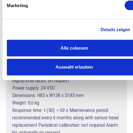
Marketing
Ref. TIZ-SE3-SENSOR
Details zeigen
Technical data
Alle zulassen
Principle: Amperometric 2-electrode sensor with
membrane
Auswahl erlauben
Measuring range: 0.01 – 1.00 ppm O3
Digital interfaces: on request
Power supply: 24 VDC
Dimensions: H83 x W138 x D183 mm
Weight: 0,6 kg
Response time: t (50): < 60 s Maintenance period:
recommended every 6 months along with sensor head
replacement Periodical calibration: not required Alarm
kit: optionally on request