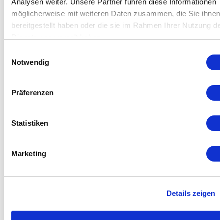
Further info.
Analysen weiter. Unsere Partner führen diese Informationen
möglicherweise mit weiteren Daten zusammen, die Sie ihne
bereitgestellt haben oder die sie im Rahmen Ihrer Nutzung d
Dienste gesammelt haben.
Einwilligungsauswahl
Notwendig
Präferenzen
Statistiken
Marketing
Details zeigen