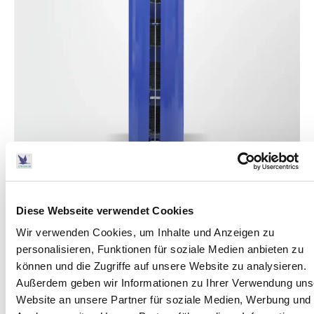
Diese Webseite verwendet Cookies
Product details
Wir verwenden Cookies, um Inhalte und Anzeigen zu
Vertical free-standing air duct tower with built-in fan
personalisieren, Funktionen für soziale Medien anbieten zu
for horizontal air movement, equipped with AOP (O3 +
können und die Zugriffe auf unsere Website zu analysieren.
COOOC) technology to prevent transmission of
Außerdem geben wir Informationen zu Ihrer Verwendung uns
viruses and bacteria via SOA aerosols.
Website an unsere Partner für soziale Medien, Werbung und