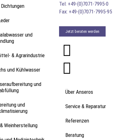
Tel: +49-(0)7071-7995-0
 Dichtungen
Fax: +49-(0)7071-7995-95
Leder
Jetzt beraten werden
labwasser und
andlung
ttel- & Agrarindustrie
chs und Kühlwasser
seraufbereitung und
abfüllung
Über Anseros
ereitung und
Service & Reparatur
limatisierung
Referenzen
& Weinherstellung
Beratung
e und Medizintechnik