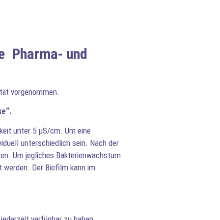
ie Pharma- und
lität vorgenommen.
ke“.
gkeit unter 5 µS/cm. Um eine
duell unterschiedlich sein. Nach der
halten. Um jegliches Bakterienwachstum
t werden. Der Biofilm kann im
 jederzeit verfügbar zu haben.