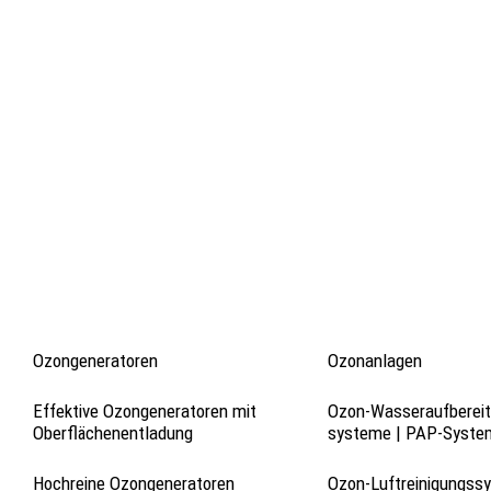
Ozongeneratoren
Ozonanlagen
Effektive Ozongeneratoren mit
Ozon-Wasser­­aufberei
Oberflächen­­entladung
systeme | PAP-Syste
Hochreine Ozongeneratoren
Ozon-Luftreinigungss