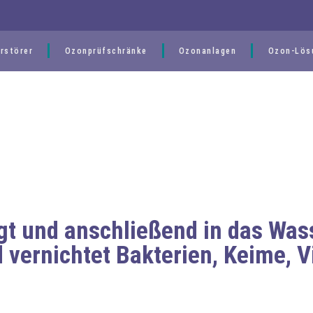
rstörer
Ozonprüfschränke
Ozonanlagen
Ozon-Lös
gt und anschließend in das Wass
d
vernichtet Bakterien, Keime, V