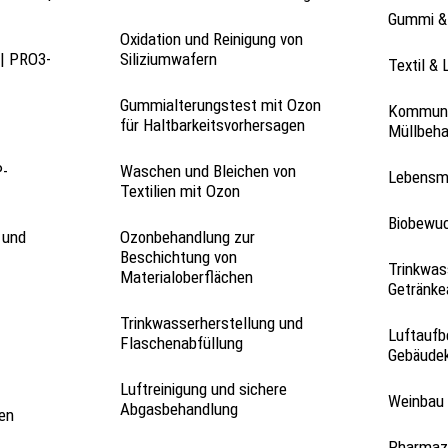
Gummi &
Oxidation und Reinigung von
| PRO3-
Siliziumwafern
Textil & 
Gummialterungstest mit Ozon
Kommuna
für Haltbarkeitsvorhersagen
Müllbeh
P-
Waschen und Bleichen von
Lebensmi
Textilien mit Ozon
Biobewu
 und
Ozonbehandlung zur
Beschichtung von
Trinkwas
Materialoberflächen
Getränke
Trinkwasserherstellung und
Luftaufb
Flaschenabfüllung
Gebäudek
Luftreinigung und sichere
Weinbau 
Abgasbehandlung
en
Pharmazi