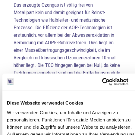
Das erzeugte Ozongas ist völlig frei von
Metallpartikeln und damit geeignet für Reinst-
Technologien wie Halbleiter- und medizinische
Prozesse. Die Effizienz der AOP-Technologien ist
erstaunlich, vor allem bei der Abwasseroxidation in
Verbindung mit AOPR-Rohrreaktoren. Dies liegt an
einer Masseübertragungsgeschwindigkeit, die im
Vergleich mit klassischen Ozongeneratoren 10-mal
höher liegt. Die TCO hingegen liegen bei Null, da keine
Dichtungen eingebaut sind und die Entladungsmodule
nicht von Korrosion betroffen sind. Infolgedessen ist
das Gerät wartungsfrei und vorgesehen für einen
langen Betriebslebenszyklus. Verschmutzung der
Elektroden und ein Rückgang der Ozonleistung ist
Diese Webseite verwendet Cookies
nicht möglich. Dotiergase wie N2, Ar oder andere sind
Wir verwenden Cookies, um Inhalte und Anzeigen zu
nicht erforderlich. Jegliche Art und Qualität an
personalisieren, Funktionen für soziale Medien anbieten zu
Trägergas kann verwendet werden – trockene Luft,
können und die Zugriffe auf unsere Website zu analysieren.
beefeuchtete Luft, Raumluft, Sauerstoff von
Außerdem geben wir Informationen zu Ihrer Verwendung uns