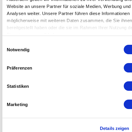
SEP/PSA-Systemen oder reiner Sauerstoff (jeder
Website an unsere Partner für soziale Medien, Werbung und
Klasse) aus dem Zylinder.
Analysen weiter. Unsere Partner führen diese Informationen
möglicherweise mit weiteren Daten zusammen, die Sie ihne
Weitere Info.
bereitgestellt haben oder die sie im Rahmen Ihrer Nutzung d
Dienste gesammelt haben.
Einwilligungsauswahl
Notwendig
Ref. COM-AD-08
Präferenzen
Technische Daten
Statistiken
Ozonkapazität : 1 … 50 g O3 / h
Marketing
Ozonenthalpie: 40 g O3 / h @ 300 Nl / h (SEPgas)
Ozonkonzentration: 0.1 … 190 g O3 / Nm3
Gasstrom: 0.1 – 500 Nl/h mit Nadelventil (Option)
Details zeigen
Frequenzsteuerungsbereich: 0.1 – 100% Kapazität