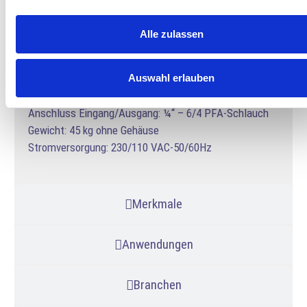
Fernbedienung: Schnittstelle eingebaut, Schalter für
Sicherheitsabschaltung
Alle zulassen
Trägergas: jedes sauerstoffhaltige Gas, ölfrei
Kühlung: Wasserkühlung
Auswahl erlauben
Abmessungen: 19″/9HE/450 mm, Einschubmontage
oder tragbares Gehäuse
Anschluss Eingang/Ausgang: ¼“ – 6/4 PFA-Schlauch
Gewicht: 45 kg ohne Gehäuse
Stromversorgung: 230/110 VAC-50/60Hz
Merkmale
Anwendungen
Branchen