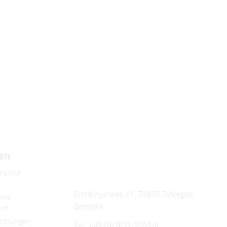
en
Anseros Klaus
Nonnenmacher GmbH
ng und
Dischingerweg 11, 72070 Tübingen,
 und
Germany
rie
ichtungen
Tel: +49-(0)7071-7995-0