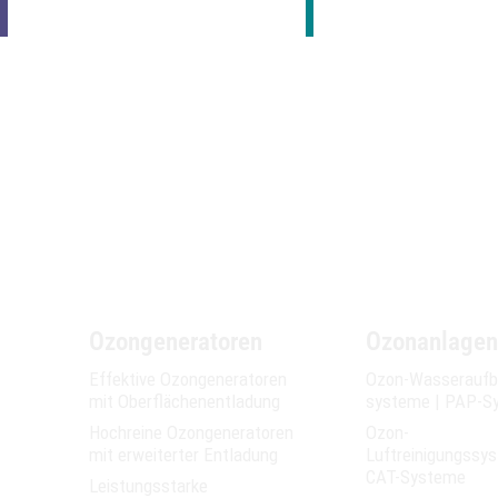
Ozongeneratoren
Ozonanlagen
Effektive Ozongeneratoren
Ozon-Wasser­­aufb
mit Oberflächen­­entladung
systeme | PAP-S
Hochreine Ozongeneratoren
Ozon-
mit erweiterter Entladung
Luftreinigungssy
CAT-Systeme
Leistungsstarke