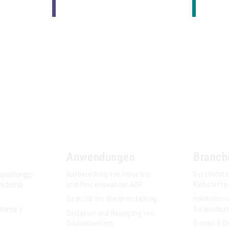
Anwendungen
Branch
ereitungs­
Aufbereitung von Industrie-
Beschichtu
ysteme
und Prozesswasser AOP
Klebstoffe
Ozon für die Weinherstellung
Halbleiter-
steme |
Solarindust
Oxidation und Reinigung von
Siliziumwafern
Gummi & D