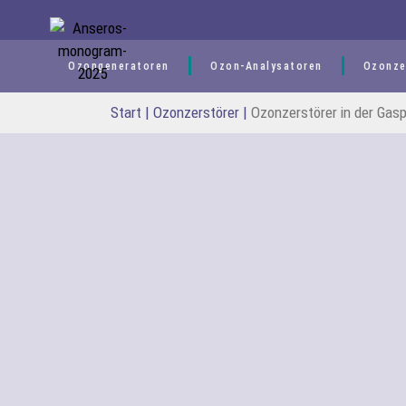
springen
Ozongeneratoren
Ozon-Analysatoren
Ozonze
Start
|
Ozonzerstörer
|
Ozonzerstörer in der Gas