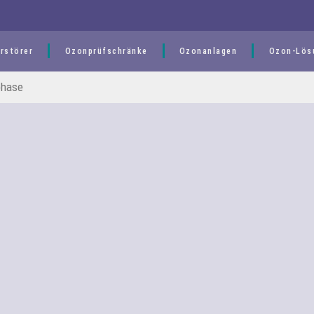
rstörer
Ozonprüfschränke
Ozonanlagen
Ozon-Lös
phase