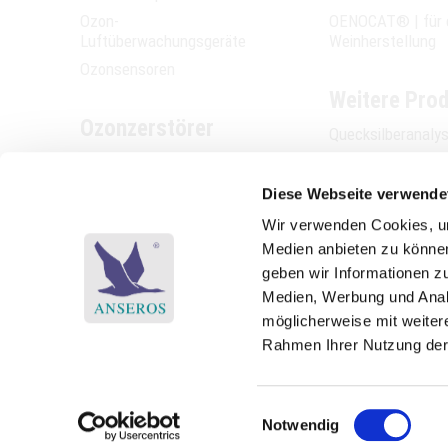
Ozon-
OENOCAT® | für 
Luftüberwachungsgeräte
Weinherstellung
Ozonsensoren
Weitere Pro
Ozonzerstörer
Quecksilberanaly
Ozonzerstörer in der
Ethylen-Analysat
Gasphase
Messstellenumsc
Diese Webseite verwende
Ozonvernichter in der
Ozonreaktoren A
Wir verwenden Cookies, um
Wasserphase
Ozonsterilisatore
Medien anbieten zu können
Küchenabluftreini
geben wir Informationen z
Ozonprüfschränke
Sauerstoffgenera
Medien, Werbung und Analy
Ozonzubehör / Te
möglicherweise mit weiter
Ozonprüfkammern
Rahmen Ihrer Nutzung der
Ozonbehandlungskammern
Ozonklimasimulatoren
Einwilligungsauswahl
Notwendig
Impressum