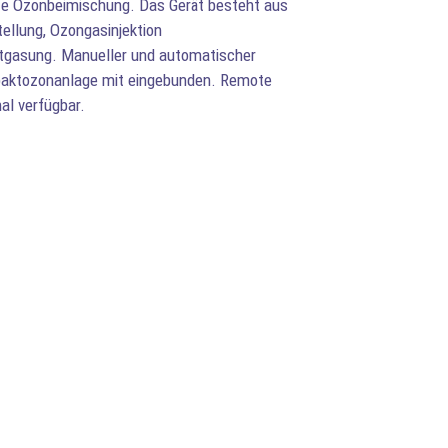
nte Ozonbeimischung. Das Gerät besteht aus
ellung, Ozongasinjektion
tgasung. Manueller und automatischer
paktozonanlage mit eingebunden. Remote
al verfügbar.