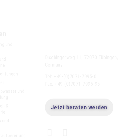
en
Anseros Klaus
Nonnenmacher GmbH
ng und
Dischingerweg 11, 72070 Tübingen,
 und
Germany
rie
ichtungen
Tel: +49-(0)7071-7995-0
der
Fax: +49-(0)7071-7995-95
bwasser und
lung
el- &
Jetzt beraten werden
rie
s und
r
raufbereitung