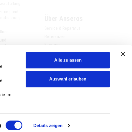
keabfüllung
eitung und
Über Anseros
matisierung
Service & Reparatur
llung
Referenzen
 und
Beratung
hnik
Jobs
Alle zulassen
News
le
Kontakt
Auswahl erlauben
le
sie im
g
Details zeigen
© 2025- 2026 ANSEROS