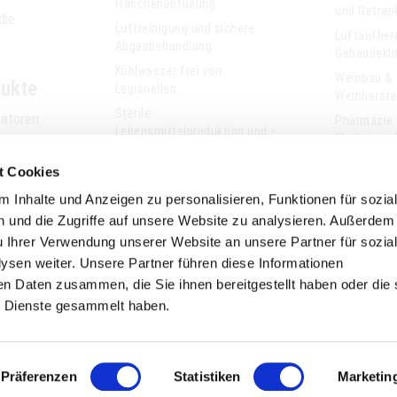
Flaschenabfüllung
und Geträn
die
Luftreinigung und sichere
Luftaufber
Abgasbehandlung
Gebäudekli
Kühlwasser frei von
Weinbau &
dukte
Legionellen
Weinherste
Sterile
satoren
Pharmazie
Lebensmittelproduktion und -
Medizintec
oren
lagerung
halter
t Cookies
Quecksilbermessung in der
OPR
Prozessindustrie
 Inhalte und Anzeigen zu personalisieren, Funktionen für sozia
n und
 und die Zugriffe auf unsere Website zu analysieren. Außerdem
ger
u Ihrer Verwendung unserer Website an unsere Partner für sozia
toren
sen weiter. Unsere Partner führen diese Informationen
stkits
en Daten zusammen, die Sie ihnen bereitgestellt haben oder die 
 Dienste gesammelt haben.
Präferenzen
Statistiken
Marketin
Datenschutzerklärung
Haftungsausschluss
AGB