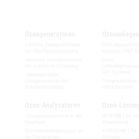
Ozongeneratoren
Ozonanlage
Effektive Ozongeneratoren
Ozon-Wasser­­aufb
mit Oberflächen­­entladung
systeme | PAP-S
Hochreine Ozongeneratoren
Ozon-
mit erweiterter Entladung
Luftreinigungssy
CAT-Systeme
Leistungsstarke
Ozongeneratoren mit
Ozonprozesssyst
Volumen­entladung
PRO3-Systeme
Ozon-Analysatoren
Ozon-Lösun
Ozongasanalysatoren in der
HOXON® | für di
Gasphase
Verarbeitung
Ozonwasseranalysatoren in
K-FRISCH® | für 
der Wasserphase
Getränke