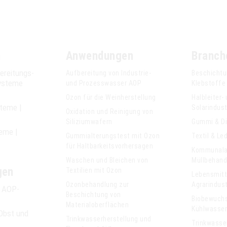
n
Anwendungen
Branch
ereitungs­
Aufbereitung von Industrie-
Beschichtu
ysteme
und Prozesswasser AOP
Klebstoffe
Ozon für die Weinherstellung
Halbleiter-
steme |
Solarindust
Oxidation und Reinigung von
Siliziumwafern
Gummi & D
eme |
Gummialterungstest mit Ozon
Textil & Le
für Haltbarkeitsvorhersagen
Kommunala
Waschen und Bleichen von
Müllbehand
gen
Textilien mit Ozon
Lebensmitt
Ozonbehandlung zur
Agrarindust
e AOP-
Beschichtung von
Biobewuch
Materialoberflächen
Kühlwasse
Obst und
Trinkwasserherstellung und
Trinkwasse