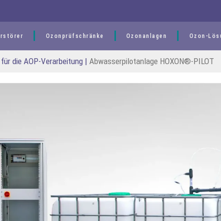
rstörer
Ozonprüfschränke
Ozonanlagen
Ozon-Lös
ür die AOP-Verarbeitung
|
Abwasserpilotanlage HOXON®-PILOT