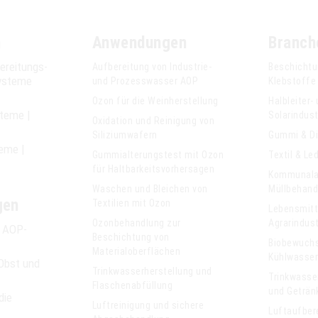
n
Anwendungen
Branch
ereitungs­
Aufbereitung von Industrie-
Beschichtu
ysteme
und Prozesswasser AOP
Klebstoffe
Ozon für die Weinherstellung
Halbleiter-
steme |
Solarindust
Oxidation und Reinigung von
Siliziumwafern
Gummi & D
eme |
Gummialterungstest mit Ozon
Textil & Le
für Haltbarkeitsvorhersagen
Kommunala
Waschen und Bleichen von
Müllbehand
gen
Textilien mit Ozon
Lebensmitt
Ozonbehandlung zur
Agrarindust
e AOP-
Beschichtung von
Biobewuch
Materialoberflächen
Kühlwasse
Obst und
Trinkwasserherstellung und
Trinkwasse
Flaschenabfüllung
und Geträn
die
Luftreinigung und sichere
Luftaufber