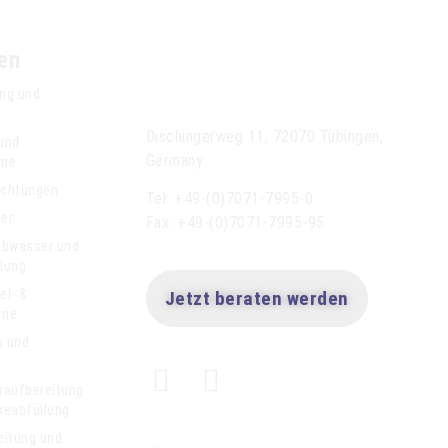
en
Anseros Klaus
Nonnenmacher GmbH
ng und
Dischingerweg 11, 72070 Tübingen,
 und
Germany
rie
ichtungen
Tel: +49-(0)7071-7995-0
der
Fax: +49-(0)7071-7995-95
bwasser und
lung
el- &
Jetzt beraten werden
rie
s und
r
raufbereitung
keabfüllung
eitung und