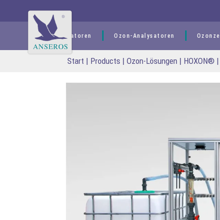
springen
Ozongeneratoren
Ozon-Analysatoren
Ozonze
Start
|
Products
|
Ozon-Lösungen
|
HOXON® | f