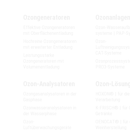
Ozongeneratoren
Ozonanlage
Effektive Ozongeneratoren
Ozon-Wasser­­aufb
mit Oberflächen­­entladung
systeme | PAP-S
Hochreine Ozongeneratoren
Ozon-
mit erweiterter Entladung
Luftreinigungssy
CAT-Systeme
Leistungsstarke
Ozongeneratoren mit
Ozonprozesssyst
Volumen­entladung
PRO3-Systeme
Ozon-Analysatoren
Ozon-Lösun
Ozongasanalysatoren in der
HOXON® | für di
Gasphase
Verarbeitung
Ozonwasseranalysatoren in
K-FRISCH® | für 
der Wasserphase
Getränke
Ozon-
OENOCAT® | für 
Luftüberwachungsgeräte
Weinherstellung