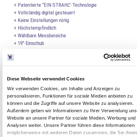
+ Patentierte “EIN-STRAHL”-Technologie
+ Vollständig digital gesteuert
+ Keine Einstellungen nötig
+ Höchstempfindlich
+ Wählbare Messbereiche
+ 19″-Einschub
+ Temperatur- / Druckkompensation
+ Automatische Nullpunktermittlung
+ Interferenzfilter
+ Mobil anwendbar
Diese Webseite verwendet Cookies
+ Analog- / Digitalausgang
Wir verwenden Cookies, um Inhalte und Anzeigen zu
+ Software zur Datenprotokollierung
personalisieren, Funktionen für soziale Medien anbieten zu
+ Software zur Gastütenüberwachung
können und die Zugriffe auf unsere Website zu analysieren.
+ Durchflussmesser mit Nadelventil integriert
Außerdem geben wir Informationen zu Ihrer Verwendung uns
+ Patent USA 5,334,536. DE 41 19 346
Website an unsere Partner für soziale Medien, Werbung und
Weitere Info.
Analysen weiter. Unsere Partner führen diese Informationen
möglicherweise mit weiteren Daten zusammen, die Sie ihne