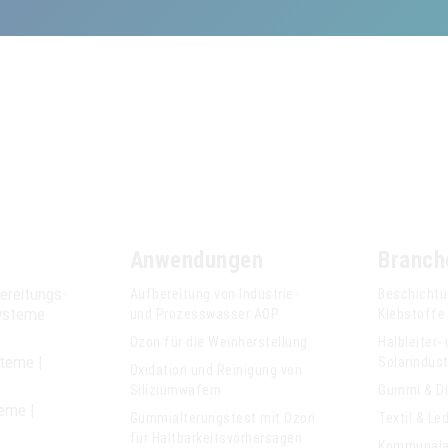
n
Anwendungen
Branch
ereitungs­
Aufbereitung von Industrie-
Beschichtu
ysteme
und Prozesswasser AOP
Klebstoffe
Ozon für die Weinherstellung
Halbleiter-
steme |
Solarindust
Oxidation und Reinigung von
Siliziumwafern
Gummi & D
eme |
Gummialterungstest mit Ozon
Textil & Le
für Haltbarkeitsvorhersagen
Kommunala