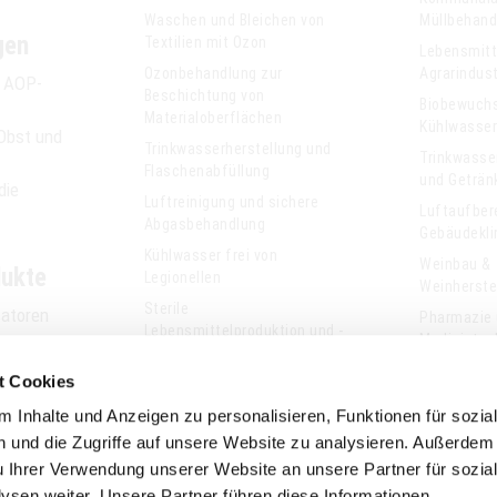
Waschen und Bleichen von
Müllbehand
gen
Textilien mit Ozon
Lebensmitt
Ozonbehandlung zur
Agrarindust
e AOP-
Beschichtung von
Biobewuch
Materialoberflächen
Kühlwasse
Obst und
Trinkwasserherstellung und
Trinkwasse
Flaschenabfüllung
und Geträn
die
Luftreinigung und sichere
Luftaufber
Abgasbehandlung
Gebäudekli
Kühlwasser frei von
Weinbau &
dukte
Legionellen
Weinherste
Sterile
satoren
Pharmazie
Lebensmittelproduktion und -
Medizintec
oren
lagerung
halter
t Cookies
Quecksilbermessung in der
OPR
Prozessindustrie
 Inhalte und Anzeigen zu personalisieren, Funktionen für sozia
n und
 und die Zugriffe auf unsere Website zu analysieren. Außerdem
ger
u Ihrer Verwendung unserer Website an unsere Partner für sozia
toren
sen weiter. Unsere Partner führen diese Informationen