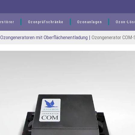
rstörer
Ozonprüfschränke
Ozonanlagen
Ozon-Lös
 Ozongeneratoren mit Oberflächen­­entladung
|
Ozongenerator COM-