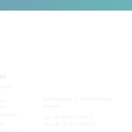
en
Anseros Klaus
Nonnenmacher GmbH
ng und
Dischingerweg 11, 72070 Tübingen,
 und
Germany
rie
ichtungen
Tel: +49-(0)7071-7995-0
der
Fax: +49-(0)7071-7995-95
bwasser und