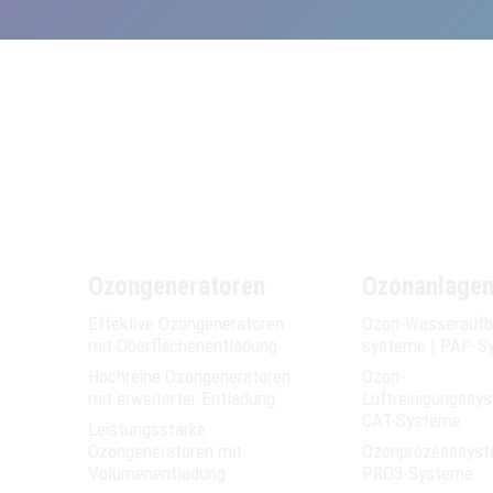
Ozongeneratoren
Ozonanlage
Effektive Ozongeneratoren
Ozon-Wasser­­aufb
mit Oberflächen­­entladung
systeme | PAP-S
Hochreine Ozongeneratoren
Ozon-
mit erweiterter Entladung
Luftreinigungssy
CAT-Systeme
Leistungsstarke
Ozongeneratoren mit
Ozonprozesssyst
Volumen­entladung
PRO3-Systeme