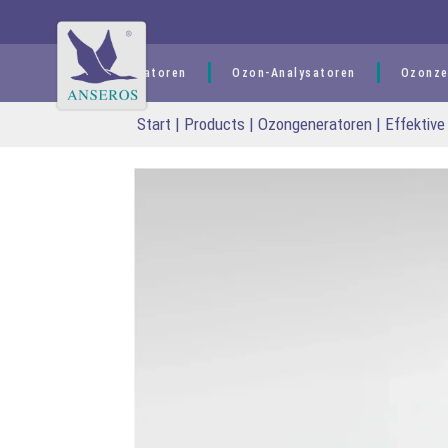
springen
Ozongeneratoren
Ozon-Analysatoren
Ozonze
Start
|
Products
|
Ozongeneratoren
|
Effektive