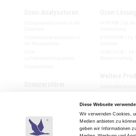
Ozon-Analysatoren
Ozon-Lösun
Ozongasanalysatoren in der
HOXON® | für di
Gasphase
Verarbeitung
Ozonwasseranalysatoren in
K-FRISCH® | für 
der Wasserphase
Getränke
Ozon-
OENOCAT® | für 
Luftüberwachungsgeräte
Weinherstellung
Ozonsensoren
Weitere Pro
Ozonzerstörer
Quecksilberanaly
Ozonzerstörer in der
Ethylen-Analysat
Gasphase
Messstellenumsc
Diese Webseite verwende
Ozonvernichter in der
Ozonreaktoren A
Wir verwenden Cookies, um
Wasserphase
Ozonsterilisatore
Medien anbieten zu können
Küchenabluftreini
geben wir Informationen z
Ozonprüfschränke
Sauerstoffgenera
Medien, Werbung und Analy