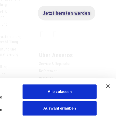
lung
el- &
Jetzt beraten werden
rie
s und
r
raufbereitung
keabfüllung
eitung und
Über Anseros
matisierung
Service & Reparatur
llung
Referenzen
 und
Beratung
hnik
Jobs
Alle zulassen
News
le
Kontakt
Auswahl erlauben
le